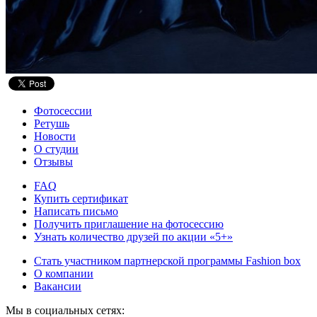
Фотосессии
Ретушь
Новости
О студии
Отзывы
FAQ
Купить сертификат
Написать письмо
Получить приглашение на фотосессию
Узнать количество друзей по акции «5+»
Стать участником партнерской программы Fashion box
О компании
Вакансии
Мы в социальных сетях: